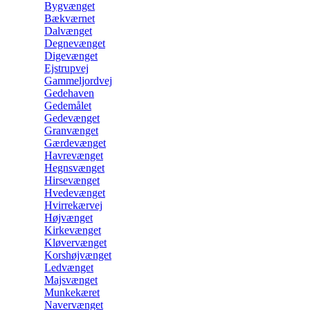
Bygvænget
Bækværnet
Dalvænget
Degnevænget
Digevænget
Ejstrupvej
Gammeljordvej
Gedehaven
Gedemålet
Gedevænget
Granvænget
Gærdevænget
Havrevænget
Hegnsvænget
Hirsevænget
Hvedevænget
Hvirrekærvej
Højvænget
Kirkevænget
Kløvervænget
Korshøjvænget
Ledvænget
Majsvænget
Munkekæret
Navervænget