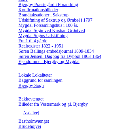
Bjergby Præstegård i Forandring
Konfirmationsbilleder
Brandtaksationer i Sakstrup
Udskiftning af Saxtrup og Ørnbøl i 1797
Mygdal Forsamlingshus i 100 år.
Mygdal Sogn ved Kristian Grøntved
Mygdal Sogns Udskiftning
Fra 1 til 4 gårde
Realregister 1822 - 1951
Søren Ballings embedsjournal 1809-1834
Søren Jensen. Dagbog fra Dybbøl 1863-1864
Ejendomme i Bjergby og Mygdal
Lokale Lokaliteter
Baggrund for samlingen
Bjergby Sogn
Bakkevænget
Billeder fra Vestermark og gl. Bjergby
Asdalvej
Bastholmvænget
Brudehøjvej