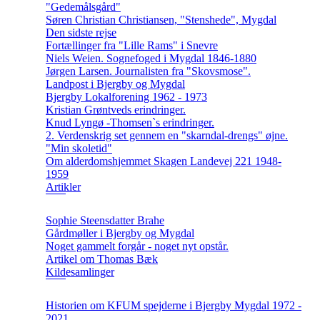
"Gedemålsgård"
Søren Christian Christiansen, "Stenshede", Mygdal
Den sidste rejse
Fortællinger fra "Lille Rams" i Snevre
Niels Weien. Sognefoged i Mygdal 1846-1880
Jørgen Larsen. Journalisten fra "Skovsmose".
Landpost i Bjergby og Mygdal
Bjergby Lokalforening 1962 - 1973
Kristian Grøntveds erindringer.
Knud Lyngø -Thomsen`s erindringer.
2. Verdenskrig set gennem en "skarndal-drengs" øjne.
"Min skoletid"
Om alderdomshjemmet Skagen Landevej 221 1948-
1959
Artikler
Sophie Steensdatter Brahe
Gårdmøller i Bjergby og Mygdal
Noget gammelt forgår - noget nyt opstår.
Artikel om Thomas Bæk
Kildesamlinger
Historien om KFUM spejderne i Bjergby Mygdal 1972 -
2021