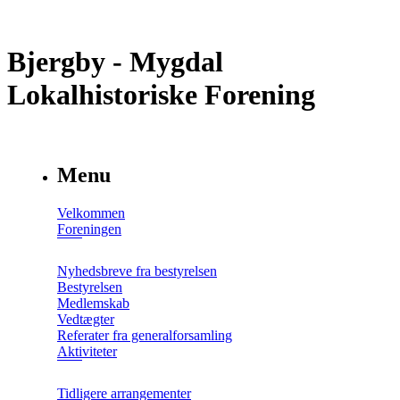
Bjergby - Mygdal
Lokalhistoriske Forening
Menu
Velkommen
Foreningen
Nyhedsbreve fra bestyrelsen
Bestyrelsen
Medlemskab
Vedtægter
Referater fra generalforsamling
Aktiviteter
Tidligere arrangementer