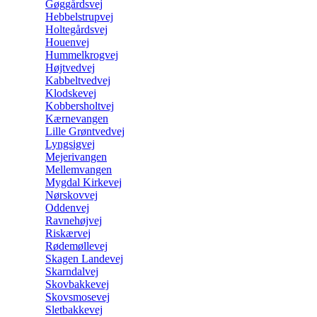
Gøggårdsvej
Hebbelstrupvej
Holtegårdsvej
Houenvej
Hummelkrogvej
Højtvedvej
Kabbeltvedvej
Klodskevej
Kobbersholtvej
Kærnevangen
Lille Grøntvedvej
Lyngsigvej
Mejerivangen
Mellemvangen
Mygdal Kirkevej
Nørskovvej
Oddenvej
Ravnehøjvej
Riskærvej
Rødemøllevej
Skagen Landevej
Skarndalvej
Skovbakkevej
Skovsmosevej
Sletbakkevej