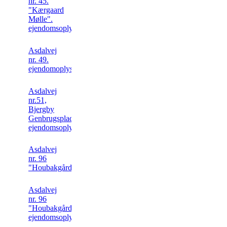
nr. 45.
"Kærgaard
Mølle".
ejendomsoplysninger
Asdalvej
nr. 49.
ejendomoplysning.
Asdalvej
nr.51,
Bjergby
Genbrugsplads
ejendomsoplysning
Asdalvej
nr. 96
"Houbakgård" foto
Asdalvej
nr. 96
"Houbakgård"
ejendomsoplysninger