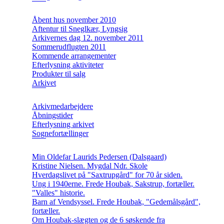
Åbent hus november 2010
Aftentur til Sneglkær, Lyngsig
Arkivernes dag 12. november 2011
Sommerudflugten 2011
Kommende arrangementer
Efterlysning aktiviteter
Produkter til salg
Arkivet
Arkivmedarbejdere
Åbningstider
Efterlysning arkivet
Sognefortællinger
Min Oldefar Laurids Pedersen (Dalsgaard)
Kristine Nielsen. Mygdal Ndr. Skole
Hverdagslivet på "Saxtrupgård" for 70 år siden.
Ung i 1940erne. Frede Houbak, Sakstrup, fortæller.
"Valles" historie.
Barn af Vendsyssel. Frede Houbak, "Gedemålsgård",
fortæller.
Om Houbak-slægten og de 6 søskende fra