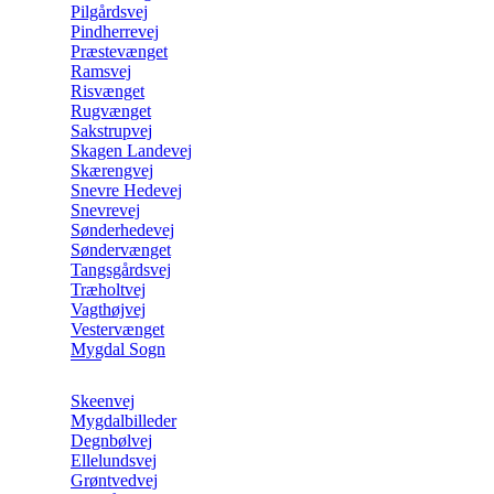
Pilgårdsvej
Pindherrevej
Præstevænget
Ramsvej
Risvænget
Rugvænget
Sakstrupvej
Skagen Landevej
Skærengvej
Snevre Hedevej
Snevrevej
Sønderhedevej
Søndervænget
Tangsgårdsvej
Træholtvej
Vagthøjvej
Vestervænget
Mygdal Sogn
Skeenvej
Mygdalbilleder
Degnbølvej
Ellelundsvej
Grøntvedvej