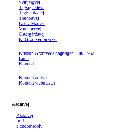
Svibjergvej
Tagsighedevej
Teglværksvej
Træholtvej
Uslev Markvej
Vandkærvej
Østergårdsvej
Kr.Grøntved-arkivet
Kristian Grøntveds dagbøger 1880-1952
Links
Kontakt
Kontakt arkivet
Kontakt webmaster
Asdalvej
Asdalvej
nr. 1
ejendomsoplysning