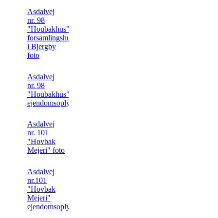
Asdalvej
nr. 98
"Houbakhus" Første
forsamlingshus
i Bjergby
foto
Asdalvej
nr. 98
"Houbakhus"
ejendomsoplysninger
Asdalvej
nr. 101
"Hovbak
Mejeri" foto
Asdalvej
nr.101
"Hovbak
Mejeri"
ejendomsoplysninger