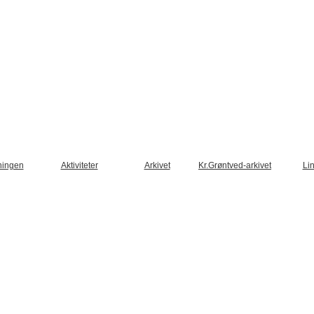
ningen
Aktiviteter
Arkivet
Kr.Grøntved-arkivet
Li