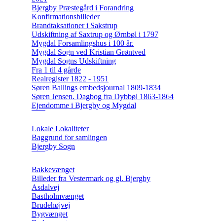
Bjergby Præstegård i Forandring
Konfirmationsbilleder
Brandtaksationer i Sakstrup
Udskiftning af Saxtrup og Ørnbøl i 1797
Mygdal Forsamlingshus i 100 år.
Mygdal Sogn ved Kristian Grøntved
Mygdal Sogns Udskiftning
Fra 1 til 4 gårde
Realregister 1822 - 1951
Søren Ballings embedsjournal 1809-1834
Søren Jensen. Dagbog fra Dybbøl 1863-1864
Ejendomme i Bjergby og Mygdal
Lokale Lokaliteter
Baggrund for samlingen
Bjergby Sogn
Bakkevænget
Billeder fra Vestermark og gl. Bjergby
Asdalvej
Bastholmvænget
Brudehøjvej
Bygvænget