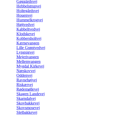
Gøggårdsvej
Hebbelstrupvej
Holtegårdsvej
Houenvej
Hummelkrogvej
Højtvedvej
Kabbeltvedvej
Klodskevej
Kobbersholtvej
Kærnevangen
Lille Grøntvedvej
Lyngsigvej
Mejerivangen
Mellemvangen
Mygdal Kirkevej
Nørskovvej
Oddenvej
Ravnehøjvej
Riskærvej
Rødemøllevej
Skagen Landevej
Skarndalvej
Skovbakkevej
Skovsmosevej
Sletbakkevej