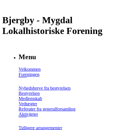
Bjergby - Mygdal
Lokalhistoriske Forening
Menu
Velkommen
Foreningen
Nyhedsbreve fra bestyrelsen
Bestyrelsen
Medlemskab
Vedtægter
Referater fra generalforsamling
Aktiviteter
Tidligere arrangementer