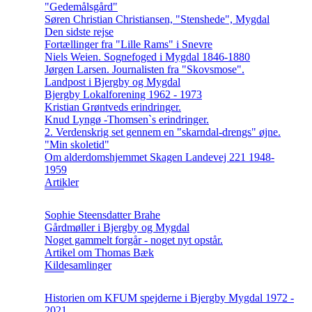
"Gedemålsgård"
Søren Christian Christiansen, "Stenshede", Mygdal
Den sidste rejse
Fortællinger fra "Lille Rams" i Snevre
Niels Weien. Sognefoged i Mygdal 1846-1880
Jørgen Larsen. Journalisten fra "Skovsmose".
Landpost i Bjergby og Mygdal
Bjergby Lokalforening 1962 - 1973
Kristian Grøntveds erindringer.
Knud Lyngø -Thomsen`s erindringer.
2. Verdenskrig set gennem en "skarndal-drengs" øjne.
"Min skoletid"
Om alderdomshjemmet Skagen Landevej 221 1948-
1959
Artikler
Sophie Steensdatter Brahe
Gårdmøller i Bjergby og Mygdal
Noget gammelt forgår - noget nyt opstår.
Artikel om Thomas Bæk
Kildesamlinger
Historien om KFUM spejderne i Bjergby Mygdal 1972 -
2021