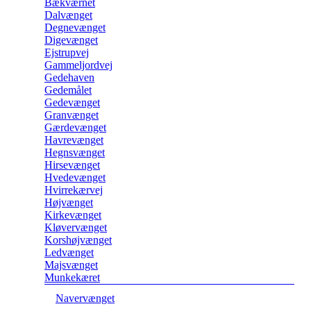
Bækværnet
Dalvænget
Degnevænget
Digevænget
Ejstrupvej
Gammeljordvej
Gedehaven
Gedemålet
Gedevænget
Granvænget
Gærdevænget
Havrevænget
Hegnsvænget
Hirsevænget
Hvedevænget
Hvirrekærvej
Højvænget
Kirkevænget
Kløvervænget
Korshøjvænget
Ledvænget
Majsvænget
Munkekæret
Navervænget