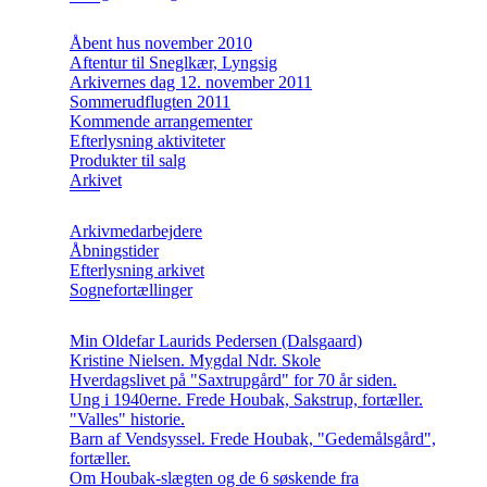
Åbent hus november 2010
Aftentur til Sneglkær, Lyngsig
Arkivernes dag 12. november 2011
Sommerudflugten 2011
Kommende arrangementer
Efterlysning aktiviteter
Produkter til salg
Arkivet
Arkivmedarbejdere
Åbningstider
Efterlysning arkivet
Sognefortællinger
Min Oldefar Laurids Pedersen (Dalsgaard)
Kristine Nielsen. Mygdal Ndr. Skole
Hverdagslivet på "Saxtrupgård" for 70 år siden.
Ung i 1940erne. Frede Houbak, Sakstrup, fortæller.
"Valles" historie.
Barn af Vendsyssel. Frede Houbak, "Gedemålsgård",
fortæller.
Om Houbak-slægten og de 6 søskende fra