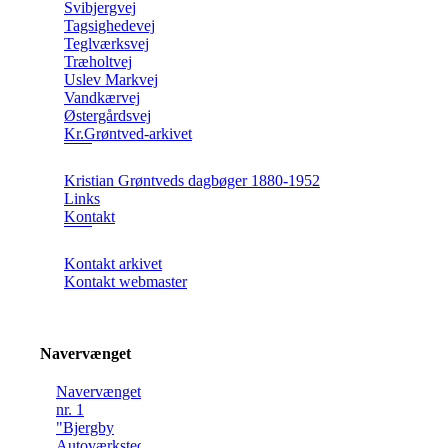
Svibjergvej
Tagsighedevej
Teglværksvej
Træholtvej
Uslev Markvej
Vandkærvej
Østergårdsvej
Kr.Grøntved-arkivet
Kristian Grøntveds dagbøger 1880-1952
Links
Kontakt
Kontakt arkivet
Kontakt webmaster
Navervænget
Navervænget
nr. 1
"Bjergby
Autoværksted