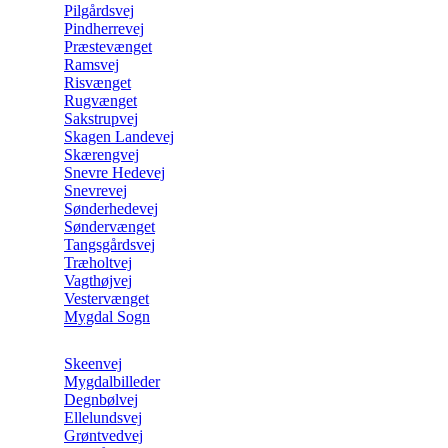
Pilgårdsvej
Pindherrevej
Præstevænget
Ramsvej
Risvænget
Rugvænget
Sakstrupvej
Skagen Landevej
Skærengvej
Snevre Hedevej
Snevrevej
Sønderhedevej
Søndervænget
Tangsgårdsvej
Træholtvej
Vagthøjvej
Vestervænget
Mygdal Sogn
Skeenvej
Mygdalbilleder
Degnbølvej
Ellelundsvej
Grøntvedvej