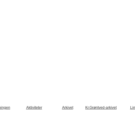
ningen
Aktiviteter
Arkivet
Kr.Grøntved-arkivet
Li