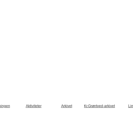
ningen
Aktiviteter
Arkivet
Kr.Grøntved-arkivet
Li