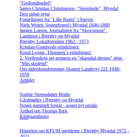
"Gedemålsgård"
Søren Christian Christiansen, "Stenshede", Mygdal
Den sidste rejse
Fortællinger fra "Lille Rams" i Snevre
Niels Weien. Sognefoged i Mygdal 1846-1880
Jørgen Larsen. Journalisten fra "Skovsmose".
Landpost i Bjergby og Mygdal
Bjergby Lokalforening 1962 - 1973
Kristian Grøntveds erindringer.
Knud Lyngø -Thomsen`s erindringer.
2. Verdenskrig set gennem en "skarndal-drengs" øjne.
"Min skoletid"
Om alderdomshjemmet Skagen Landevej 221 1948-
1959
Artikler
Sophie Steensdatter Brahe
Gårdmøller i Bjergby og Mygdal
Noget gammelt forgår - noget nyt opstår.
Artikel om Thomas Bæk
Kildesamlinger
Historien om KFUM spejderne i Bjergby Mygdal 1972 -
2021