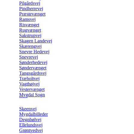
Pilgårdsvej
Pindherrevej
Præstevænget
Ramsvej
Risvænget
Rugvænget
Sakstrupvej
Skagen Landevej
Skærengvej
Snevre Hedevej
Snevrevej
Sønderhedevej
Søndervænget
Tangsgårdsvej
Træholtvej
Vagthøjvej
Vestervænget
Mygdal Sogn
Skeenvej
Mygdalbilleder
Degnbølvej
Ellelundsvej
Grøntvedvej