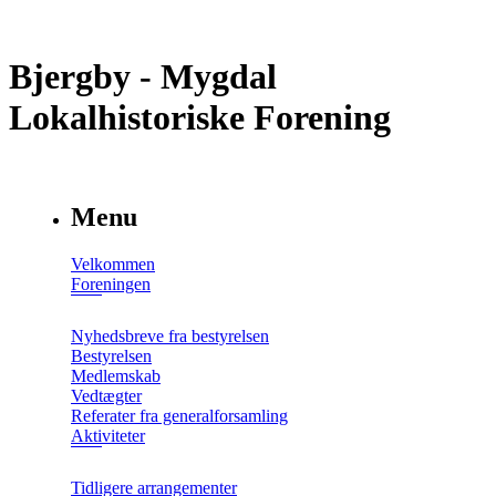
Bjergby - Mygdal
Lokalhistoriske Forening
Menu
Velkommen
Foreningen
Nyhedsbreve fra bestyrelsen
Bestyrelsen
Medlemskab
Vedtægter
Referater fra generalforsamling
Aktiviteter
Tidligere arrangementer