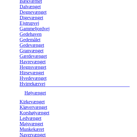
Bækværnet
Dalvænget
Degnevænget
Digevænget
Ejstrupvej
Gammeljordvej
Gedehaven
Gedemålet
Gedevænget
Granvænget
Gærdevænget
Havrevænget
Hegnsvænget
Hirsevænget
Hvedevænget
Hvirrekærvej
Højvænget
Kirkevænget
Kløvervænget
Korshøjvænget
Ledvænget
Majsvænget
Munkekæret
Navervænget