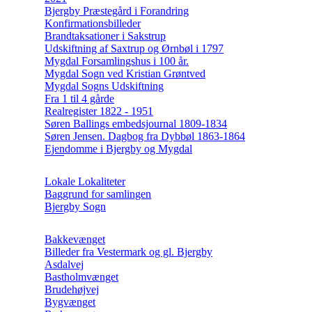
Bjergby Præstegård i Forandring
Konfirmationsbilleder
Brandtaksationer i Sakstrup
Udskiftning af Saxtrup og Ørnbøl i 1797
Mygdal Forsamlingshus i 100 år.
Mygdal Sogn ved Kristian Grøntved
Mygdal Sogns Udskiftning
Fra 1 til 4 gårde
Realregister 1822 - 1951
Søren Ballings embedsjournal 1809-1834
Søren Jensen. Dagbog fra Dybbøl 1863-1864
Ejendomme i Bjergby og Mygdal
Lokale Lokaliteter
Baggrund for samlingen
Bjergby Sogn
Bakkevænget
Billeder fra Vestermark og gl. Bjergby
Asdalvej
Bastholmvænget
Brudehøjvej
Bygvænget