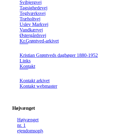
Svibjergvej
Tagsighedevej
Teglværksvej
Træholtvej
Uslev Markvej
Vandkærvej
Østergårdsvej
Kr.Grøntved-arkivet
Kristian Grøntveds dagbøger 1880-1952
Links
Kontakt
Kontakt arkivet
Kontakt webmaster
Højvænget
Højvænget
nr. 1
ejendomsoplysning