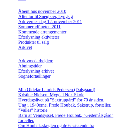
Åbent hus november 2010
Aftentur til Sneglkær, Lyngsig
Arkivernes dag 12. november 2011
Sommerudflugten 2011
Kommende arrangementer
Efterlysning aktiviteter
Produkter til salg
Arkivet
Arkivmedarbejdere
Åbningstider
Efterlysning arkivet
Sognefortællinger
Min Oldefar Laurids Pedersen (Dalsgaard)
Kristine Nielsen. Mygdal Ndr. Skole
Hverdagslivet på "Saxtrupgård" for 70 år siden.
Ung i 1940erne. Frede Houbak, Sakstrup, fortæller.
"Valles" historie.
Barn af Vendsyssel. Frede Houbak, "Gedemålsgård",
fortæller.
Om Houbak-slægten og de 6 søskende fra