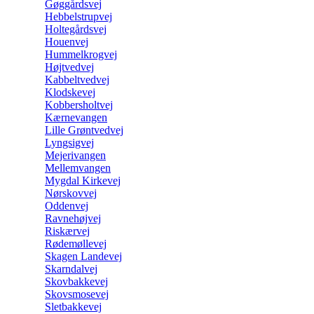
Gøggårdsvej
Hebbelstrupvej
Holtegårdsvej
Houenvej
Hummelkrogvej
Højtvedvej
Kabbeltvedvej
Klodskevej
Kobbersholtvej
Kærnevangen
Lille Grøntvedvej
Lyngsigvej
Mejerivangen
Mellemvangen
Mygdal Kirkevej
Nørskovvej
Oddenvej
Ravnehøjvej
Riskærvej
Rødemøllevej
Skagen Landevej
Skarndalvej
Skovbakkevej
Skovsmosevej
Sletbakkevej